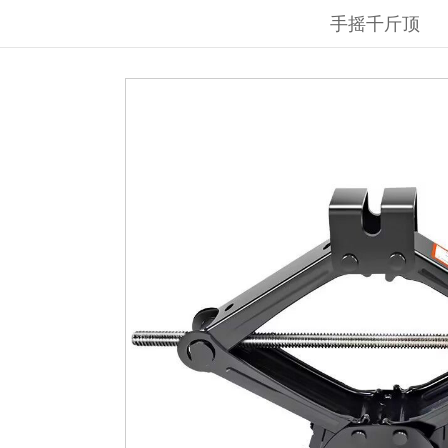
手摇千斤顶